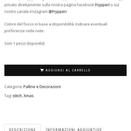
privato direttamente sulla nostra pagina Facebook
Frypperi
o sul
nostro canale Instagram
@Frypperi
Colore del fiocco in base a disponibilità. Indicare eventuali
preferenze nelle note.
Solo 1 pezzi disponibili
AGGIUNGI AL CARRELLO
Categoria:
Palline e Decorazioni
Tag:
stitch
,
Xmas
DESCRIZIONE
INFORMAZIONI AGGIUNTIVE