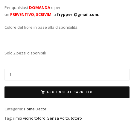
Per qualsiasi
DOMANDA
o per
un
PREVENTIVO
,
SCRIVIMI
a
frypperi@gmail.com
.
Colore del fiore in base alla disponibilità.
Solo 2 pezzi disponibili
AGGIUNGI AL CARRELLO
Categoria:
Home Decor
Tag:
il mio vicino totoro
,
Senza Volto
,
totoro