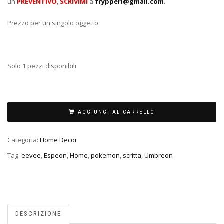
un
PREVENTIVO
,
SCRIVIMI
a
frypperi@gmail.com
.
Prezzo per un singolo oggetto.
Solo 1 pezzi disponibili
AGGIUNGI AL CARRELLO
Categoria:
Home Decor
Tag:
eevee
,
Espeon
,
Home
,
pokemon
,
scritta
,
Umbreon
DESCRIZIONE