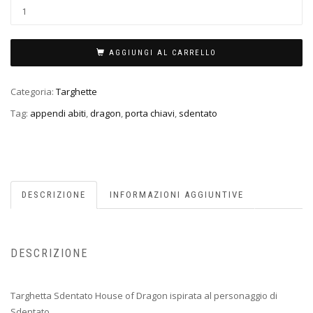
AGGIUNGI AL CARRELLO
Categoria:
Targhette
Tag:
appendi abiti
,
dragon
,
porta chiavi
,
sdentato
DESCRIZIONE
INFORMAZIONI AGGIUNTIVE
DESCRIZIONE
Targhetta Sdentato House of Dragon ispirata al personaggio di
Sdentato.