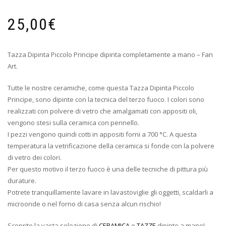
25,00
€
Tazza Dipinta Piccolo Principe dipinta completamente a mano – Fan
Art.
Tutte le nostre ceramiche, come questa Tazza Dipinta Piccolo
Principe, sono dipinte con la tecnica del terzo fuoco. I colori sono
realizzati con polvere di vetro che amalgamati con appositi oli,
vengono stesi sulla ceramica con pennello.
I pezzi vengono quindi cotti in appositi forni a 700 °C. A questa
temperatura la vetrificazione della ceramica si fonde con la polvere
di vetro dei colori.
Per questo motivo il terzo fuoco è una delle tecniche di pittura più
durature.
Potrete tranquillamente lavare in lavastoviglie gli oggetti, scaldarli a
microonde o nel forno di casa senza alcun rischio!
Scoprite la vasta selezione di
CERAMICA
e
TAZZE
dipinte a mano!