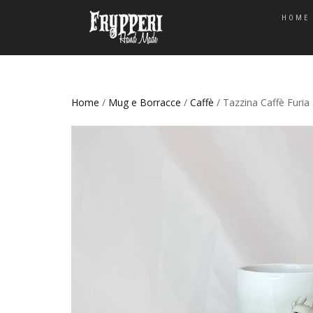
HOME
Home
/
Mug e Borracce
/
Caffè
/ Tazzina Caffè Furia