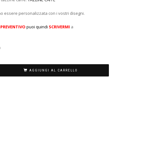
no essere personalizzata con i vostri disegni.
n
PREVENTIVO
puoi quindi
SCRIVERMI
a
)
AGGIUNGI AL CARRELLO