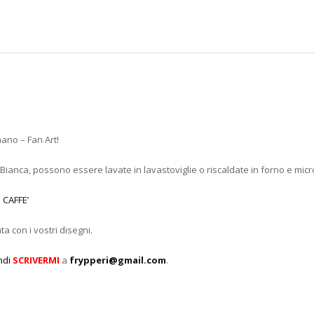
ano – Fan Art!
 Bianca, possono essere lavate in lavastoviglie o riscaldate in forno e mic
 CAFFE’
a con i vostri disegni.
ndi
SCRIVERMI
a
frypperi@gmail.com
.