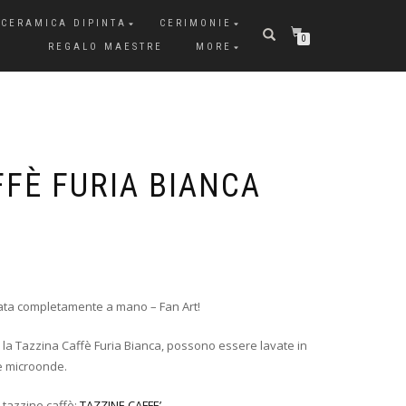
CERAMICA DIPINTA
CERIMONIE
0
REGALO MAESTRE
MORE
FFÈ FURIA BIANCA
zata completamente a mano – Fan Art!
e la Tazzina Caffè Furia Bianca, possono essere lavate in
 e microonde.
i tazzine caffè:
TAZZINE CAFFE’