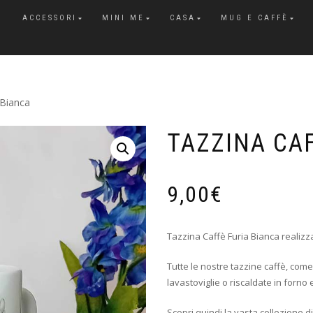
ACCESSORI
MINI ME
CASA
MUG E CAFFÈ
 Bianca
TAZZINA CA
9,00
€
Tazzina Caffè Furia Bianca realiz
Tutte le nostre tazzine caffè, com
lavastoviglie o riscaldate in forno
Scopri quindi la vasta collezione d