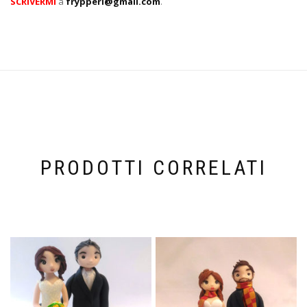
SCRIVERMI
a
frypperi@gmail.com
.
PRODOTTI CORRELATI