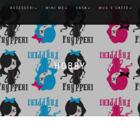
ACCESSORI
MINI ME
CASA
MUG E CAFFÈ
HOBBY