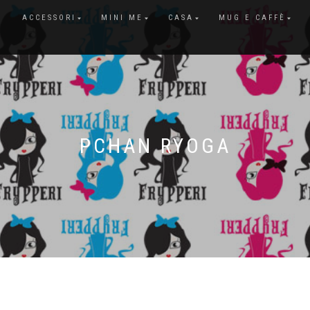
ACCESSORI
MINI ME
CASA
MUG E CAFFÈ
PCHAN RYOGA