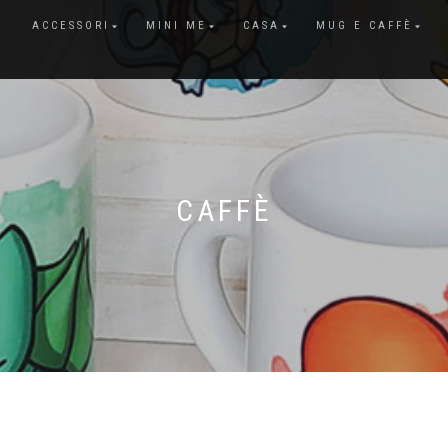
ACCESSORI
MINI ME
CASA
MUG E CAFFÈ
CAFFÈ