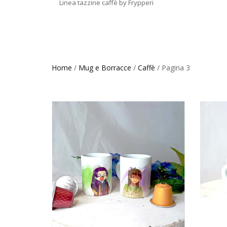
Linea tazzine caffè by Frypperi
Home
/
Mug e Borracce
/
Caffè
/ Pagina 3