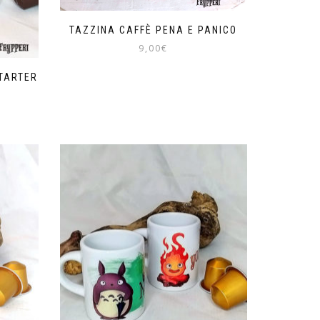
TAZZINA CAFFÈ PENA E PANICO
9,00
€
Questo
TARTER
prodotto
ha
più
varianti.
Le
opzioni
possono
essere
scelte
nella
pagina
del
prodotto