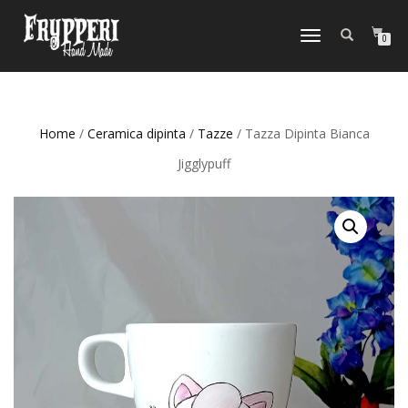
NAVIGAZIONE
0
TOGGLE
Home
/
Ceramica dipinta
/
Tazze
/ Tazza Dipinta Bianca
Jigglypuff