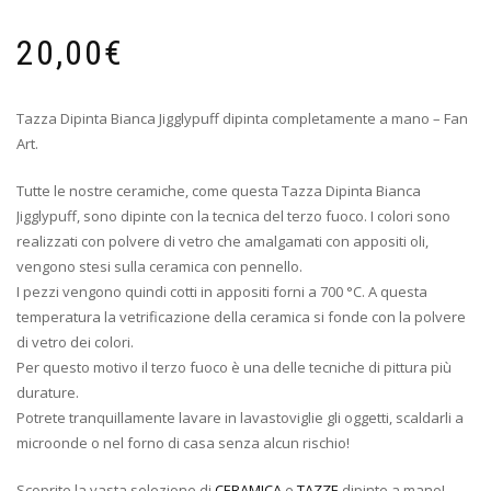
20,00
€
Tazza Dipinta Bianca Jigglypuff dipinta completamente a mano – Fan
Art.
Tutte le nostre ceramiche, come questa Tazza Dipinta Bianca
Jigglypuff, sono dipinte con la tecnica del terzo fuoco. I colori sono
realizzati con polvere di vetro che amalgamati con appositi oli,
vengono stesi sulla ceramica con pennello.
I pezzi vengono quindi cotti in appositi forni a 700 °C. A questa
temperatura la vetrificazione della ceramica si fonde con la polvere
di vetro dei colori.
Per questo motivo il terzo fuoco è una delle tecniche di pittura più
durature.
Potrete tranquillamente lavare in lavastoviglie gli oggetti, scaldarli a
microonde o nel forno di casa senza alcun rischio!
Scoprite la vasta selezione di
CERAMICA
e
TAZZE
dipinte a mano!